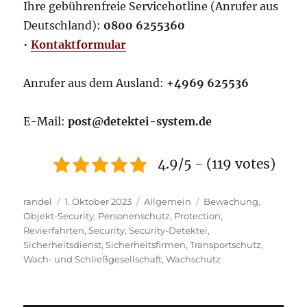
Ihre gebührenfreie Servicehotline (Anrufer aus
Deutschland):
0800 6255360
•
Kontaktformular
Anrufer aus dem Ausland:
+4969 625536
E-Mail:
post@detektei-system.de
4.9/5 - (119 votes)
Autor
Veröffentlicht
Kategorien
Schlagwörter
randel
1. Oktober 2023
Allgemein
Bewachung
,
am
Objekt-Security
,
Personenschutz
,
Protection
,
Revierfahrten
,
Security
,
Security-Detektei
,
Sicherheitsdienst
,
Sicherheitsfirmen
,
Transportschutz
,
Wach- und Schließgesellschaft
,
Wachschutz