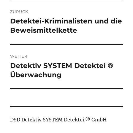
Beitragsnavigation
ZURÜCK
Detektei-Kriminalisten und die
Vorheriger
Beitrag:
Beweismittelkette
WEITER
Detektiv SYSTEM Detektei ®
Nächster
Beitrag:
Überwachung
DSD Detektiv SYSTEM Detektei ® GmbH