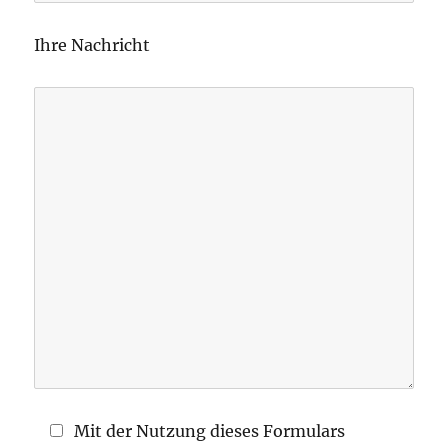
e
l
Ihre Nachricht
a
s
s
e
d
i
e
s
e
s
F
e
l
d
Mit der Nutzung dieses Formulars