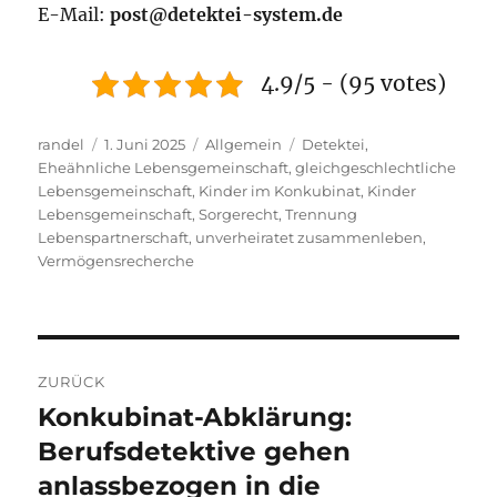
E-Mail:
post@detektei-system.de
4.9/5 - (95 votes)
Autor
Veröffentlicht
Kategorien
Schlagwörter
randel
1. Juni 2025
Allgemein
Detektei
,
am
Eheähnliche Lebensgemeinschaft
,
gleichgeschlechtliche
Lebensgemeinschaft
,
Kinder im Konkubinat
,
Kinder
Lebensgemeinschaft
,
Sorgerecht
,
Trennung
Lebenspartnerschaft
,
unverheiratet zusammenleben
,
Vermögensrecherche
Beitragsnavigation
ZURÜCK
Konkubinat-Abklärung:
Vorheriger
Beitrag:
Berufsdetektive gehen
anlassbezogen in die