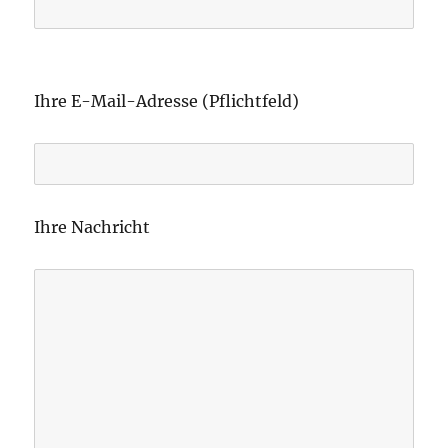
B
i
Ihre E-Mail-Adresse (Pflichtfeld)
t
t
e
l
Ihre Nachricht
a
s
s
e
d
i
e
s