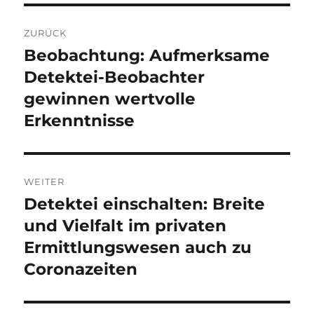
Beitragsnavigation
ZURÜCK
Beobachtung: Aufmerksame
Vorheriger
Beitrag:
Detektei-Beobachter
gewinnen wertvolle
Erkenntnisse
WEITER
Detektei einschalten: Breite
Nächster
Beitrag:
und Vielfalt im privaten
Ermittlungswesen auch zu
Coronazeiten