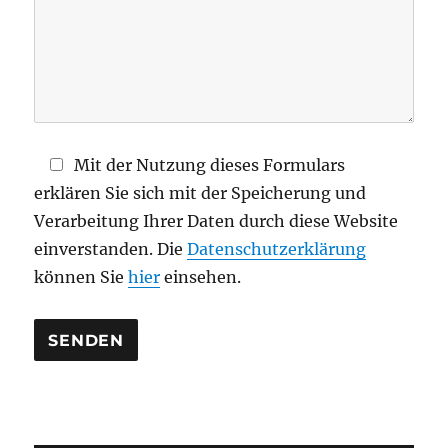
e
s
F
e
l
d
Mit der Nutzung dieses Formulars
l
erklären Sie sich mit der Speicherung und
e
Verarbeitung Ihrer Daten durch diese Website
e
einverstanden. Die
Datenschutzerklärung
r
können Sie
hier
einsehen.
.