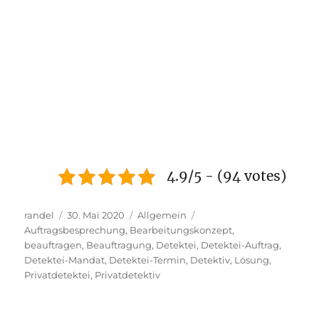
4.9/5 - (94 votes)
Autor
Veröffentlicht
Kategorien
randel
30. Mai 2020
Allgemein
Schlagwörter
am
Auftragsbesprechung
,
Bearbeitungskonzept
,
beauftragen
,
Beauftragung
,
Detektei
,
Detektei-Auftrag
,
Detektei-Mandat
,
Detektei-Termin
,
Detektiv
,
Lösung
,
Privatdetektei
,
Privatdetektiv