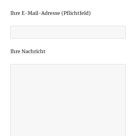
B
i
Ihre E-Mail-Adresse (Pflichtfeld)
t
t
e
l
Ihre Nachricht
a
s
s
e
d
i
e
s
e
s