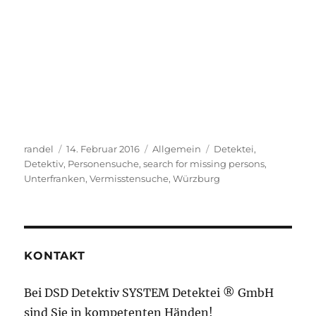
Autor
Veröffentlicht
Kategorien
Schlagwörter
randel
14. Februar 2016
Allgemein
Detektei
,
am
Detektiv
,
Personensuche
,
search for missing persons
,
Unterfranken
,
Vermisstensuche
,
Würzburg
KONTAKT
Bei DSD Detektiv SYSTEM Detektei ® GmbH
sind Sie in kompetenten Händen!