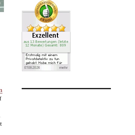
n
f
l
t