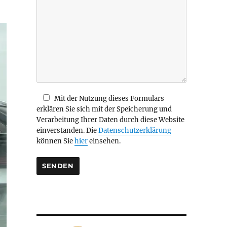
i
e
s
e
s
F
e
l
d
Mit der Nutzung dieses Formulars
l
erklären Sie sich mit der Speicherung und
e
Verarbeitung Ihrer Daten durch diese Website
e
einverstanden. Die
Datenschutzerklärung
r
können Sie
hier
einsehen.
.