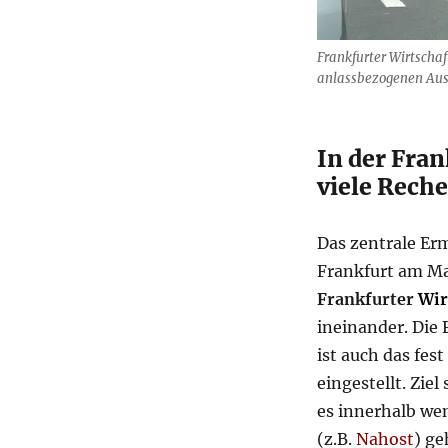
Frankfurter Wirtscha
anlassbezogenen Ausl
In der Fra
viele Rech
Das zentrale Er
Frankfurt am Mai
Frankfurter
Wir
ineinander. Die 
ist auch das fes
eingestellt. Zie
es innerhalb we
(z.B.
Nahost
) g