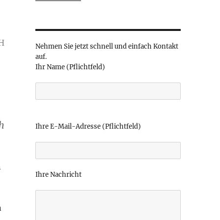
bH
Nehmen Sie jetzt schnell und einfach Kontakt
auf.
Ihr Name (Pflichtfeld)
B
h
i
Ihre E-Mail-Adresse (Pflichtfeld)
t
t
e
n
l
Ihre Nachricht
a
s
s
n
e
d