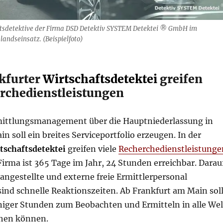
ftsdetektive der Firma DSD Detektiv SYSTEM Detektei ® GmbH im
andseinsatz. (Beispielfoto)
nkfurter
Wirtschaftsdetektei
greifen
erchedienstleistungen
mittlungsmanagement über die Hauptniederlassung in
n soll ein breites Serviceportfolio erzeugen. In der
tschaftsdetektei
greifen viele
Recherchedienstleistunge
Firma ist 365 Tage im Jahr, 24 Stunden erreichbar. Darau
t angestellte und externe freie Ermittlerpersonal
l sind schnelle Reaktionszeiten. Ab Frankfurt am Main sol
niger Stunden zum Beobachten und Ermitteln in alle Wel
ehen können.