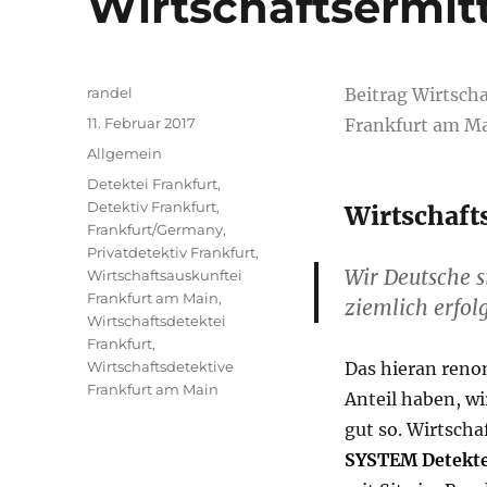
Wirtschaftsermit
Autor
randel
Beitrag Wirtsch
Veröffentlicht
11. Februar 2017
Frankfurt am M
am
Kategorien
Allgemein
Schlagwörter
Detektei Frankfurt
,
Detektiv Frankfurt
,
Wirtschaft
Frankfurt/Germany
,
Privatdetektiv Frankfurt
,
Wir Deutsche s
Wirtschaftsauskunftei
Frankfurt am Main
,
ziemlich erfol
Wirtschaftsdetektei
Frankfurt
,
Wirtschaftsdetektive
Das hieran reno
Frankfurt am Main
Anteil haben, wi
gut so. Wirtscha
SYSTEM Detekt