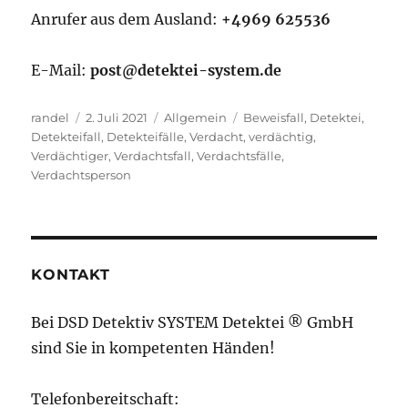
Anrufer aus dem Ausland:
+4969 625536
E-Mail:
post@detektei-system.de
Autor
Veröffentlicht
Kategorien
Schlagwörter
randel
2. Juli 2021
Allgemein
Beweisfall
,
Detektei
,
am
Detekteifall
,
Detekteifälle
,
Verdacht
,
verdächtig
,
Verdächtiger
,
Verdachtsfall
,
Verdachtsfälle
,
Verdachtsperson
KONTAKT
Bei DSD Detektiv SYSTEM Detektei ® GmbH
sind Sie in kompetenten Händen!
Telefonbereitschaft: