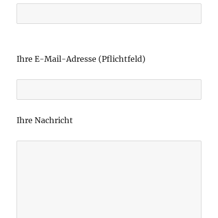
B
i
Ihre E-Mail-Adresse (Pflichtfeld)
t
t
e
l
Ihre Nachricht
a
s
s
e
d
i
e