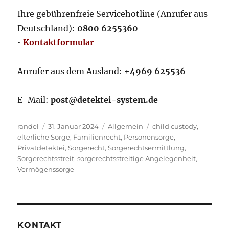
Ihre gebührenfreie Servicehotline (Anrufer aus
Deutschland):
0800 6255360
•
Kontaktformular
Anrufer aus dem Ausland:
+4969 625536
E-Mail:
post@detektei-system.de
Autor
Veröffentlicht
Kategorien
Schlagwörter
randel
31. Januar 2024
Allgemein
child custody
,
am
elterliche Sorge
,
Familienrecht
,
Personensorge
,
Privatdetektei
,
Sorgerecht
,
Sorgerechtsermittlung
,
Sorgerechtsstreit
,
sorgerechtsstreitige Angelegenheit
,
Vermögenssorge
KONTAKT