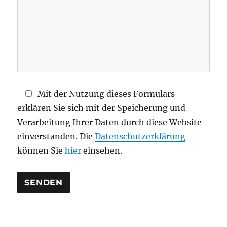
s
e
s
F
e
l
d
Mit der Nutzung dieses Formulars
l
erklären Sie sich mit der Speicherung und
e
Verarbeitung Ihrer Daten durch diese Website
e
einverstanden. Die
Datenschutzerklärung
r
können Sie
hier
einsehen.
.