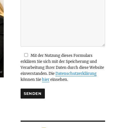
i
e
s
e
s
F
e
l
d
Mit der Nutzung dieses Formulars
l
erklären Sie sich mit der Speicherung und
e
Verarbeitung Ihrer Daten durch diese Website
e
einverstanden. Die
Datenschutzerklärung
r
können Sie
hier
einsehen.
.