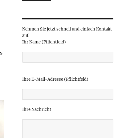
Nehmen Sie jetzt schnell und einfach Kontakt
auf.
Ihr Name (Pflichtfeld)
us
B
i
Ihre E-Mail-Adresse (Pflichtfeld)
t
t
e
l
Ihre Nachricht
a
s
s
e
d