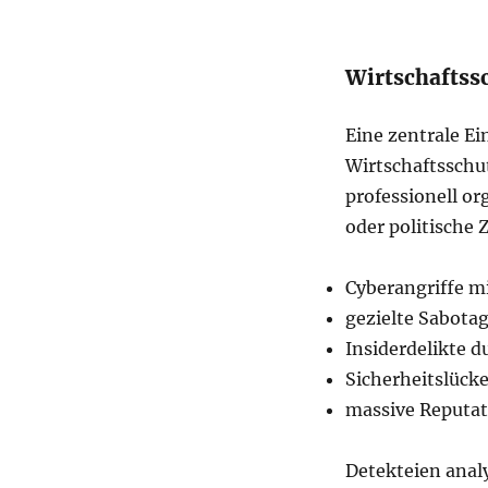
Wirtschafts
Eine zentrale Ei
Wirtschaftsschu
professionell org
oder politische 
Cyberangriffe m
gezielte Sabota
Insiderdelikte d
Sicherheitslück
massive Reputa
Detekteien anal