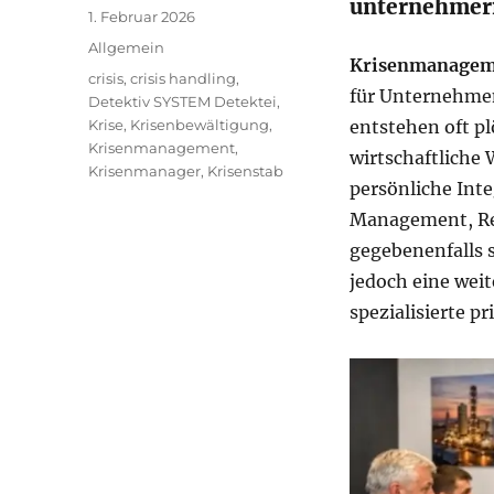
unternehmeri
Veröffentlicht
1. Februar 2026
am
Kategorien
Allgemein
Krisenmanagem
Schlagwörter
crisis
,
crisis handling
,
für Unternehmen
Detektiv SYSTEM Detektei
,
Krise
,
Krisenbewältigung
,
entstehen oft pl
Krisenmanagement
,
wirtschaftliche 
Krisenmanager
,
Krisenstab
persönliche Inte
Management, Re
gegebenenfalls s
jedoch eine wei
spezialisierte pr