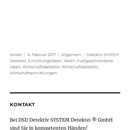
Autor
Veröffentlicht
Kategorien
Schlagwörter
randel
4. Februar 2017
Allgemein
Detektiv SYSTEM
am
Detektei
,
Ermittlungsideen
,
Ideen
,
maßgeschneiderte
Ideen
,
Wirtschaftsdetektei
,
Wirtschaftsdetektiv
,
Wirtschaftsermittlungen
KONTAKT
Bei DSD Detektiv SYSTEM Detektei ® GmbH
sind Sie in kompetenten Händen!