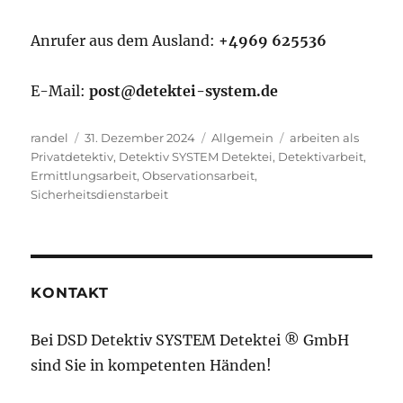
Anrufer aus dem Ausland:
+4969 625536
E-Mail:
post@detektei-system.de
Autor
Veröffentlicht
Kategorien
Schlagwörter
randel
31. Dezember 2024
Allgemein
arbeiten als
am
Privatdetektiv
,
Detektiv SYSTEM Detektei
,
Detektivarbeit
,
Ermittlungsarbeit
,
Observationsarbeit
,
Sicherheitsdienstarbeit
KONTAKT
Bei DSD Detektiv SYSTEM Detektei ® GmbH
sind Sie in kompetenten Händen!