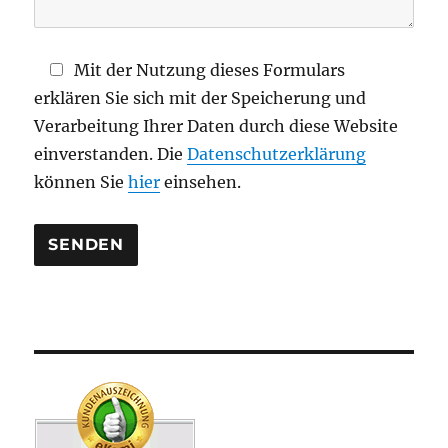
e
l
d
Mit der Nutzung dieses Formulars
l
erklären Sie sich mit der Speicherung und
e
Verarbeitung Ihrer Daten durch diese Website
e
einverstanden. Die
Datenschutzerklärung
r
können Sie
hier
einsehen.
.