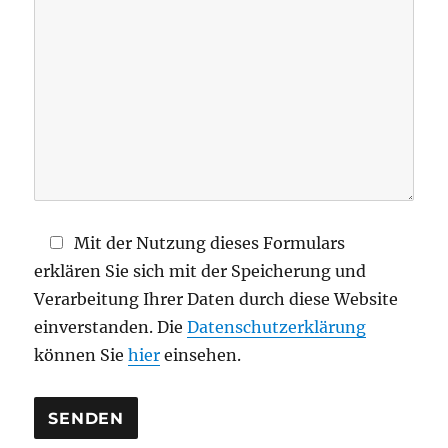
i
e
s
e
s
F
e
l
d
Mit der Nutzung dieses Formulars
l
erklären Sie sich mit der Speicherung und
e
Verarbeitung Ihrer Daten durch diese Website
e
einverstanden. Die
Datenschutzerklärung
r
können Sie
hier
einsehen.
.