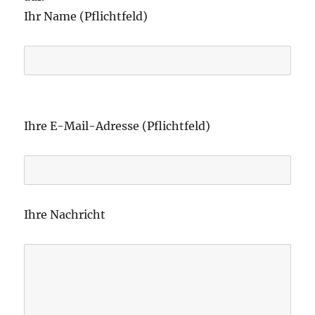
Ihr Name (Pflichtfeld)
B
i
Ihre E-Mail-Adresse (Pflichtfeld)
t
t
e
l
Ihre Nachricht
a
s
s
e
d