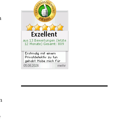
n
in
e