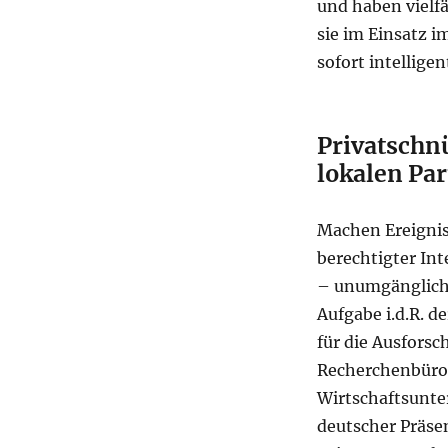
und haben vielf
sie im Einsatz 
sofort intelligen
Privatschn
lokalen Pa
Machen Ereigni
berechtigter In
– unumgänglich,
Aufgabe i.d.R. d
für die Ausfors
Recherchenbüro 
Wirtschaftsunter
deutscher Präse