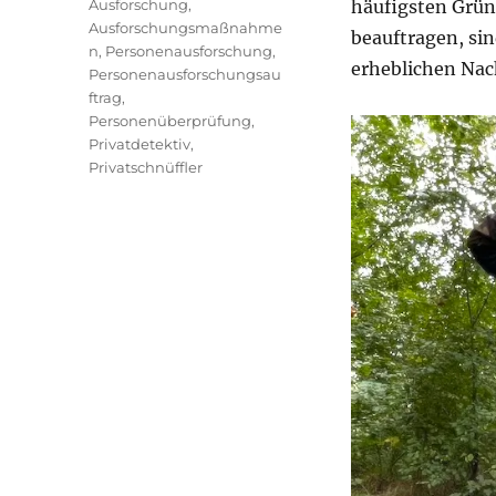
Schlagwörter
Ausforschung
,
häufigsten Grün
Ausforschungsmaßnahme
beauftragen, si
n
,
Personenausforschung
,
erheblichen Nach
Personenausforschungsau
ftrag
,
Personenüberprüfung
,
Privatdetektiv
,
Privatschnüffler