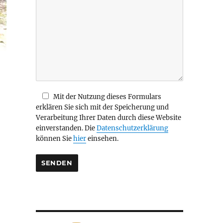
i
e
s
e
s
F
e
l
d
Mit der Nutzung dieses Formulars
l
erklären Sie sich mit der Speicherung und
e
Verarbeitung Ihrer Daten durch diese Website
e
einverstanden. Die
Datenschutzerklärung
r
können Sie
hier
einsehen.
.