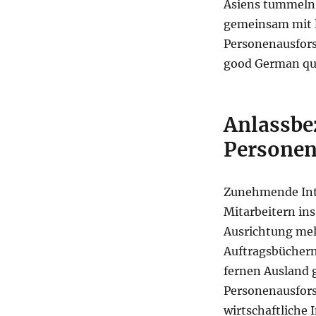
Asiens tummeln s
gemeinsam mit l
Personenausfors
good German qua
Anlassbe
Personen
Zunehmende Int
Mitarbeitern ins
Ausrichtung meld
Auftragsbüchern
fernen Ausland 
Personenausfor
wirtschaftliche 