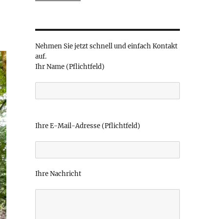
Nehmen Sie jetzt schnell und einfach Kontakt
auf.
Ihr Name (Pflichtfeld)
B
i
Ihre E-Mail-Adresse (Pflichtfeld)
t
t
e
l
Ihre Nachricht
a
s
s
e
d