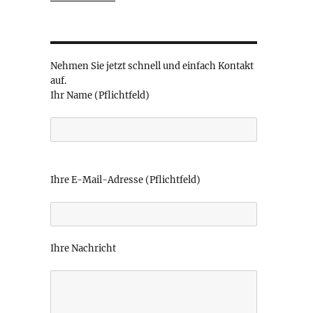
Nehmen Sie jetzt schnell und einfach Kontakt
auf.
Ihr Name (Pflichtfeld)
B
i
Ihre E-Mail-Adresse (Pflichtfeld)
t
t
e
l
Ihre Nachricht
a
s
s
e
d