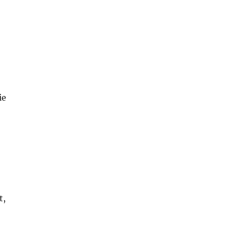
,
ie
t,