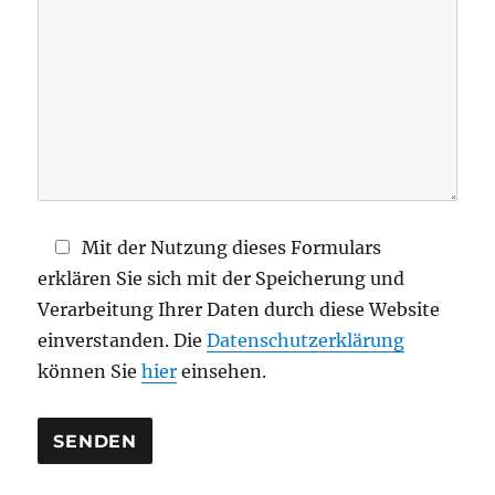
e
s
e
s
F
e
l
d
Mit der Nutzung dieses Formulars
l
erklären Sie sich mit der Speicherung und
e
Verarbeitung Ihrer Daten durch diese Website
e
einverstanden. Die
Datenschutzerklärung
r
können Sie
hier
einsehen.
.