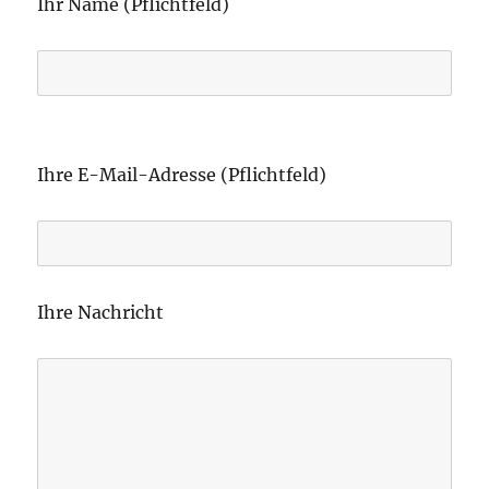
Ihr Name (Pflichtfeld)
B
i
Ihre E-Mail-Adresse (Pflichtfeld)
t
t
e
l
Ihre Nachricht
a
s
s
e
d
i