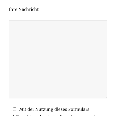
l
Ihre Nachricht
a
s
s
e
d
i
e
s
e
s
F
e
l
d
Mit der Nutzung dieses Formulars
l