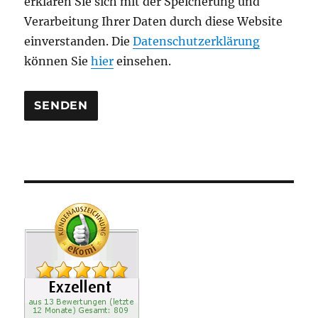
erklären Sie sich mit der Speicherung und
e
Verarbeitung Ihrer Daten durch diese Website
e
einverstanden. Die
Datenschutzerklärung
r
können Sie
hier
einsehen.
.