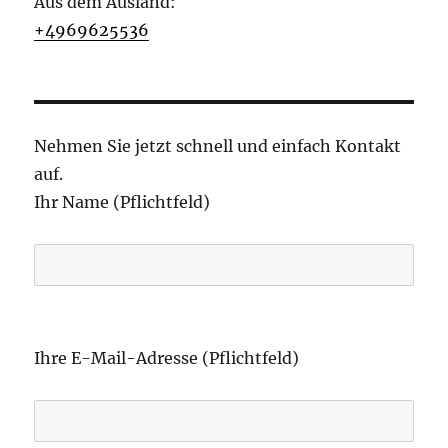
Aus dem Ausland:
+4969625536
Nehmen Sie jetzt schnell und einfach Kontakt
auf.
Ihr Name (Pflichtfeld)
B
i
Ihre E-Mail-Adresse (Pflichtfeld)
t
t
e