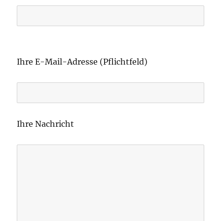
B
i
Ihre E-Mail-Adresse (Pflichtfeld)
t
t
e
l
Ihre Nachricht
a
s
s
e
d
i
e