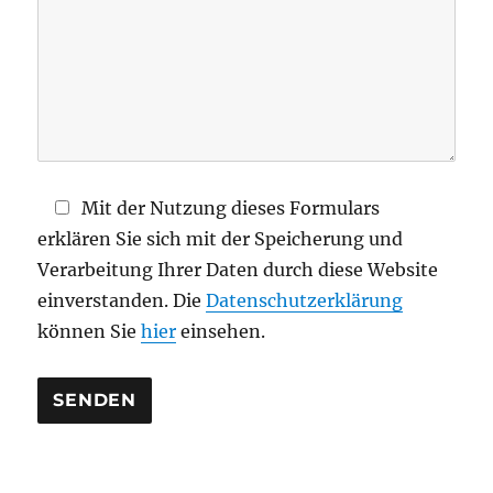
s
e
s
F
e
l
d
Mit der Nutzung dieses Formulars
l
erklären Sie sich mit der Speicherung und
e
Verarbeitung Ihrer Daten durch diese Website
e
einverstanden. Die
Datenschutzerklärung
r
können Sie
hier
einsehen.
.