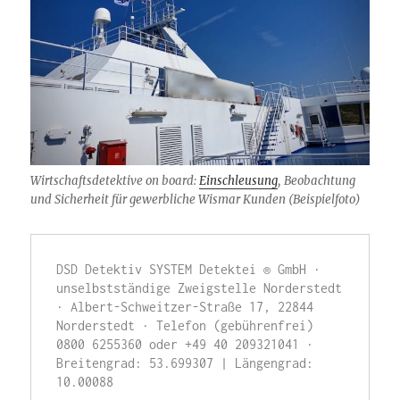
Wirtschaftsdetektive on board:
Einschleusung
, Beobachtung
und Sicherheit für gewerbliche Wismar Kunden (Beispielfoto)
DSD Detektiv SYSTEM Detektei ® GmbH · 
unselbstständige Zweigstelle Norderstedt 
· Albert-Schweitzer-Straße 17, 22844 
Norderstedt · Telefon (gebührenfrei) 
0800 6255360 oder +49 40 209321041 · 
Breitengrad: 53.699307 | Längengrad: 
10.00088