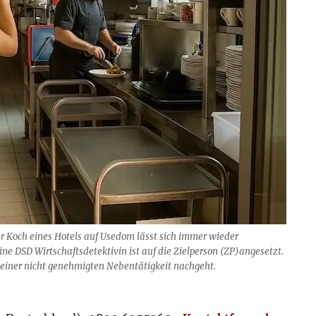
er Koch eines Hotels auf Usedom lässt sich immer wieder
ne DSD Wirtschaftsdetektivin ist auf die Zielperson (ZP)angesetzt.
einer nicht genehmigten Nebentätigkeit nachgeht.