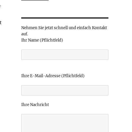
e
t
Nehmen Sie jetzt schnell und einfach Kontakt
auf.
Ihr Name (Pflichtfeld)
B
i
Ihre E-Mail-Adresse (Pflichtfeld)
t
t
e
l
Ihre Nachricht
a
s
s
e
d