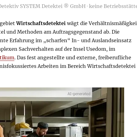
 Detektiv SYSTEM Detektei ® GmbH · keine Betriebsstätt
gebiet
Wirtschaftsdetektei
wägt die Verhältnismäßigkei
el und Methoden am Auftragsgegenstand ab. Die
hnte Erfahrung im „scharfen“ In- und Auslandseinsatz
omplexen Sachverhalten auf der Insel Usedom, im
ltikum
. Das fest angestellte und externe, freiberufliche
ebnisfokussiertes Arbeiten im Bereich Wirtschaftsdetektei