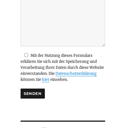
i
e
s
e
s
F
e
l
d
Mit der Nutzung dieses Formulars
l
erklären Sie sich mit der Speicherung und
e
Verarbeitung Ihrer Daten durch diese Website
e
einverstanden. Die
Datenschutzerklärung
r
können Sie
hier
einsehen.
.