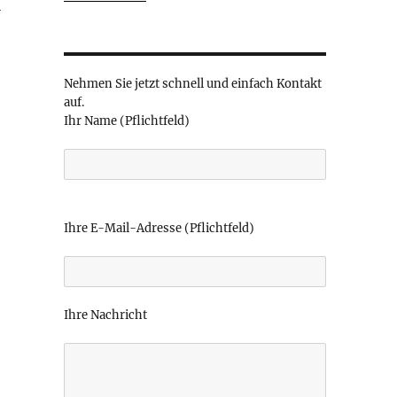
l
Nehmen Sie jetzt schnell und einfach Kontakt
auf.
Ihr Name (Pflichtfeld)
B
i
Ihre E-Mail-Adresse (Pflichtfeld)
t
t
e
l
Ihre Nachricht
a
s
s
e
d