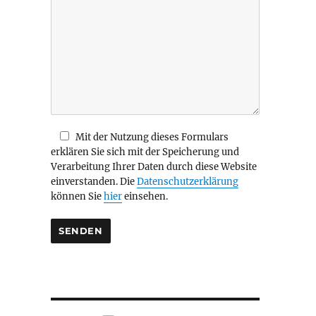
i
e
s
e
s
F
e
l
d
Mit der Nutzung dieses Formulars
l
erklären Sie sich mit der Speicherung und
e
Verarbeitung Ihrer Daten durch diese Website
e
einverstanden. Die
Datenschutzerklärung
r
können Sie
hier
einsehen.
.