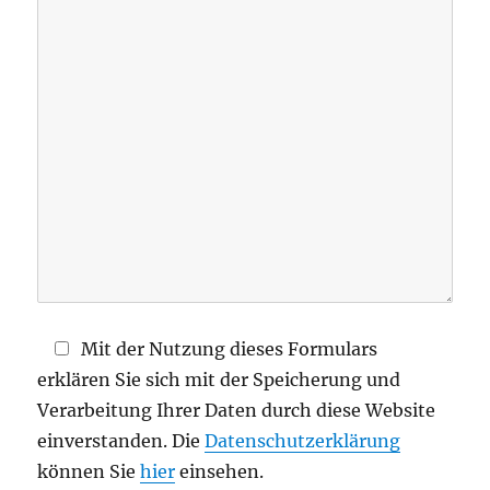
s
e
d
i
e
s
e
s
F
e
l
d
Mit der Nutzung dieses Formulars
l
erklären Sie sich mit der Speicherung und
e
Verarbeitung Ihrer Daten durch diese Website
e
einverstanden. Die
Datenschutzerklärung
r
können Sie
hier
einsehen.