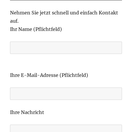
Nehmen Sie jetzt schnell und einfach Kontakt
auf.
Ihr Name (Pflichtfeld)
B
i
Ihre E-Mail-Adresse (Pflichtfeld)
t
t
e
l
Ihre Nachricht
a
s