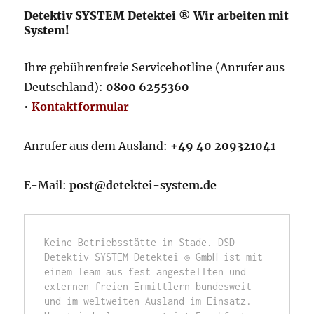
Detektiv SYSTEM Detektei ® Wir arbeiten mit
System!
Ihre gebührenfreie Servicehotline (Anrufer aus
Deutschland):
0800 6255360
•
Kontaktformular
Anrufer aus dem Ausland:
+49 40 209321041
E-Mail:
post@detektei-system.de
Keine Betriebsstätte in Stade. DSD 
Detektiv SYSTEM Detektei ® GmbH ist mit 
einem Team aus fest angestellten und 
externen freien Ermittlern bundesweit 
und im weltweiten Ausland im Einsatz. 