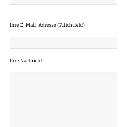
B
i
Ihre E-Mail-Adresse (Pflichtfeld)
t
t
e
l
Ihre Nachricht
a
s
s
e
d
i
e
s