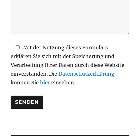
e
s
F
e
l
d
Mit der Nutzung dieses Formulars
l
erklären Sie sich mit der Speicherung und
e
Verarbeitung Ihrer Daten durch diese Website
e
einverstanden. Die
Datenschutzerklärung
r
können Sie
hier
einsehen.
.