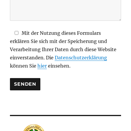
F
e
l
d
Mit der Nutzung dieses Formulars
l
erklären Sie sich mit der Speicherung und
e
Verarbeitung Ihrer Daten durch diese Website
e
einverstanden. Die
Datenschutzerklärung
r
können Sie
hier
einsehen.
.