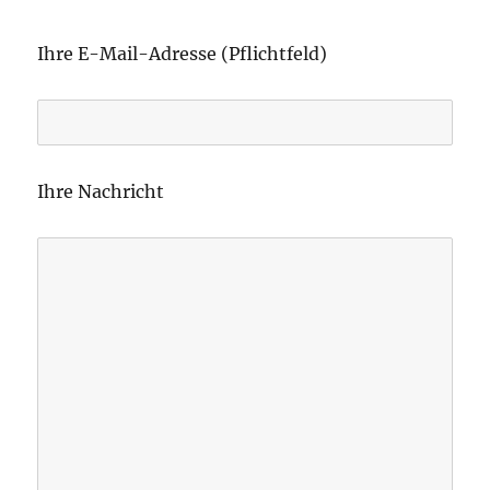
B
i
Ihre E-Mail-Adresse (Pflichtfeld)
t
t
e
l
Ihre Nachricht
a
s
s
e
d
i
e
s
e
s