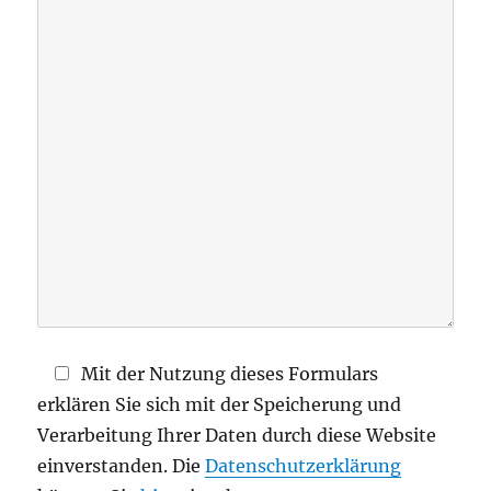
s
e
d
i
e
s
e
s
F
e
l
d
Mit der Nutzung dieses Formulars
l
erklären Sie sich mit der Speicherung und
e
Verarbeitung Ihrer Daten durch diese Website
e
einverstanden. Die
Datenschutzerklärung
r