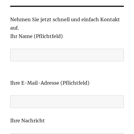
Nehmen Sie jetzt schnell und einfach Kontakt
auf.
Ihr Name (Pflichtfeld)
B
i
Ihre E-Mail-Adresse (Pflichtfeld)
t
t
e
l
Ihre Nachricht
a
s