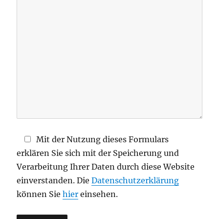
d
i
e
s
e
s
F
e
l
d
Mit der Nutzung dieses Formulars
l
erklären Sie sich mit der Speicherung und
e
Verarbeitung Ihrer Daten durch diese Website
e
einverstanden. Die
Datenschutzerklärung
r
können Sie
hier
einsehen.
.