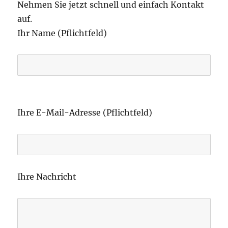
Nehmen Sie jetzt schnell und einfach Kontakt
auf.
Ihr Name (Pflichtfeld)
B
i
Ihre E-Mail-Adresse (Pflichtfeld)
t
t
e
l
Ihre Nachricht
a
s
s
e