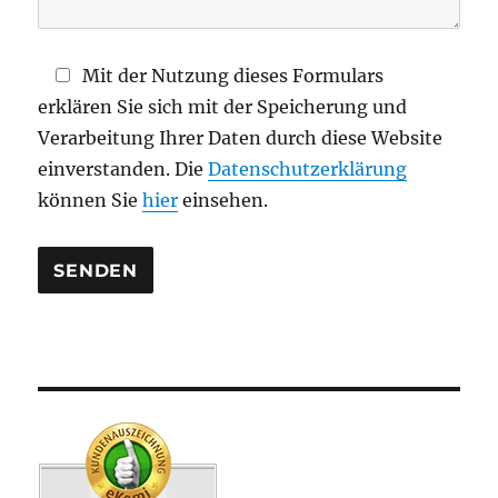
e
l
d
Mit der Nutzung dieses Formulars
l
erklären Sie sich mit der Speicherung und
e
Verarbeitung Ihrer Daten durch diese Website
e
einverstanden. Die
Datenschutzerklärung
r
können Sie
hier
einsehen.
.