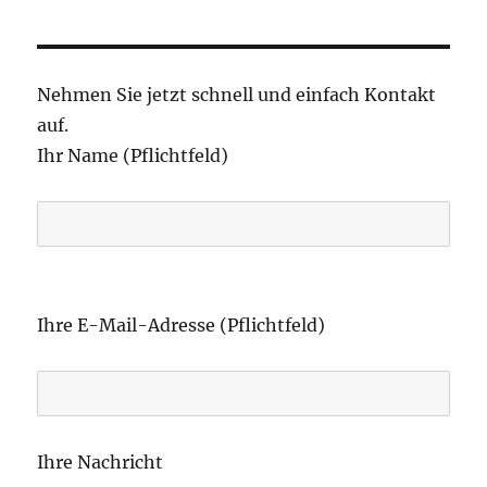
Nehmen Sie jetzt schnell und einfach Kontakt
auf.
Ihr Name (Pflichtfeld)
B
i
Ihre E-Mail-Adresse (Pflichtfeld)
t
t
e
l
Ihre Nachricht
a