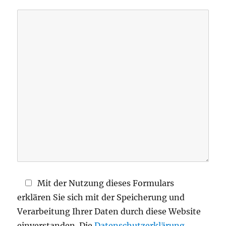
s
s
e
d
i
e
s
e
s
F
e
l
d
Mit der Nutzung dieses Formulars
l
erklären Sie sich mit der Speicherung und
e
Verarbeitung Ihrer Daten durch diese Website
e
einverstanden. Die
Datenschutzerklärung