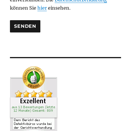
r
können Sie
hier
einsehen.
.