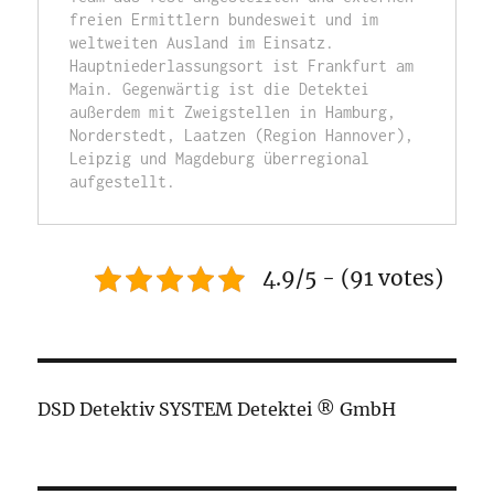
freien Ermittlern bundesweit und im 
weltweiten Ausland im Einsatz. 
Hauptniederlassungsort ist Frankfurt am 
Main. Gegenwärtig ist die Detektei 
außerdem mit Zweigstellen in Hamburg, 
Norderstedt, Laatzen (Region Hannover), 
Leipzig und Magdeburg überregional 
aufgestellt. 
4.9/5 - (91 votes)
DSD Detektiv SYSTEM Detektei ® GmbH