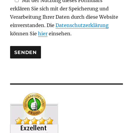
Mit der Nutzung dieses Formulars
l
erklären Sie sich mit der Speicherung und
e
Verarbeitung Ihrer Daten durch diese Website
e
einverstanden. Die
Datenschutzerklärung
r
können Sie
hier
einsehen.
.