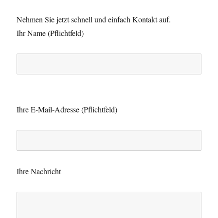
Nehmen Sie jetzt schnell und einfach Kontakt auf.
Ihr Name (Pflichtfeld)
B
i
Ihre E-Mail-Adresse (Pflichtfeld)
t
t
e
l
Ihre Nachricht
a
s
s
e