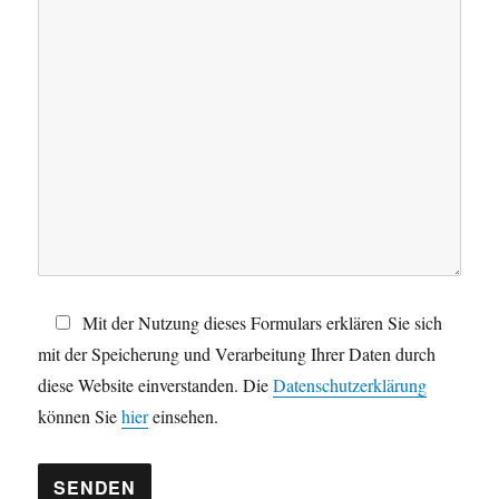
d
i
e
s
e
s
F
e
l
d
Mit der Nutzung dieses Formulars erklären Sie sich
l
mit der Speicherung und Verarbeitung Ihrer Daten durch
e
diese Website einverstanden. Die
Datenschutzerklärung
e
können Sie
hier
einsehen.
r
.