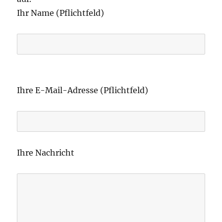
Ihr Name (Pflichtfeld)
B
i
Ihre E-Mail-Adresse (Pflichtfeld)
t
t
e
l
Ihre Nachricht
a
s
s
e
d