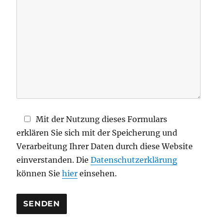
i
e
s
e
s
F
e
l
d
Mit der Nutzung dieses Formulars
l
erklären Sie sich mit der Speicherung und
e
Verarbeitung Ihrer Daten durch diese Website
e
einverstanden. Die
Datenschutzerklärung
r
können Sie
hier
einsehen.
.