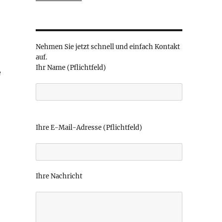
Nehmen Sie jetzt schnell und einfach Kontakt
auf.
Ihr Name (Pflichtfeld)
e
B
i
Ihre E-Mail-Adresse (Pflichtfeld)
t
t
e
l
Ihre Nachricht
a
s
s
e
d