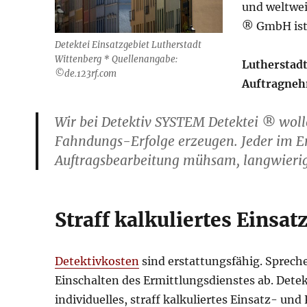
und weltwei
® GmbH ist
Detektei Einsatzgebiet Lutherstadt
Wittenberg * Quellenangabe:
Lutherstadt
©de.123rf.com
Auftragneh
Wir bei Detektiv SYSTEM Detektei ® wol
Fahndungs-Erfolge erzeugen. Jeder im E
Auftragsbearbeitung mühsam, langwierig
Straff kalkuliertes Einsa
Detektivkosten
sind erstattungsfähig. Sprech
Einschalten des Ermittlungsdienstes ab. Detek
individuelles, straff kalkuliertes Einsatz- un