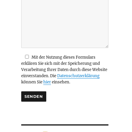
i
e
s
e
s
F
e
l
d
Mit der Nutzung dieses Formulars
l
erklären Sie sich mit der Speicherung und
e
Verarbeitung Ihrer Daten durch diese Website
e
einverstanden. Die
Datenschutzerklärung
r
können Sie
hier
einsehen.
.