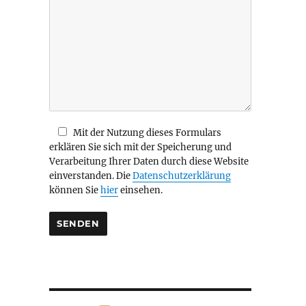
i
e
s
e
s
F
e
l
d
Mit der Nutzung dieses Formulars
l
erklären Sie sich mit der Speicherung und
e
Verarbeitung Ihrer Daten durch diese Website
e
einverstanden. Die
Datenschutzerklärung
r
können Sie
hier
einsehen.
.