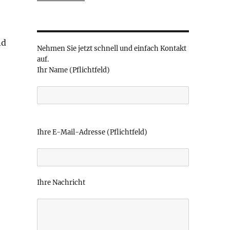
nd
Nehmen Sie jetzt schnell und einfach Kontakt
auf.
Ihr Name (Pflichtfeld)
B
i
Ihre E-Mail-Adresse (Pflichtfeld)
t
t
e
l
Ihre Nachricht
a
s
s
e
d