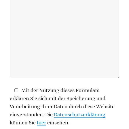
e
d
i
e
s
e
s
F
e
l
d
Mit der Nutzung dieses Formulars
l
erklären Sie sich mit der Speicherung und
e
Verarbeitung Ihrer Daten durch diese Website
e
einverstanden. Die
Datenschutzerklärung
r
können Sie
hier
einsehen.
.