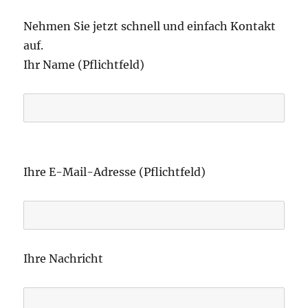
Nehmen Sie jetzt schnell und einfach Kontakt
auf.
Ihr Name (Pflichtfeld)
B
i
Ihre E-Mail-Adresse (Pflichtfeld)
t
t
e
l
Ihre Nachricht
a
s
s