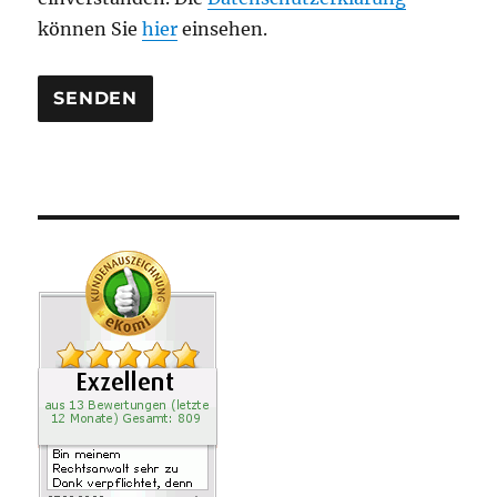
r
können Sie
hier
einsehen.
.