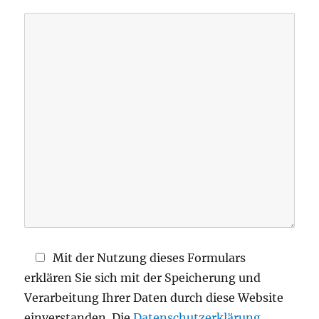
s
s
e
d
i
e
s
e
s
F
e
l
d
Mit der Nutzung dieses Formulars
l
erklären Sie sich mit der Speicherung und
e
Verarbeitung Ihrer Daten durch diese Website
e
einverstanden. Die
Datenschutzerklärung