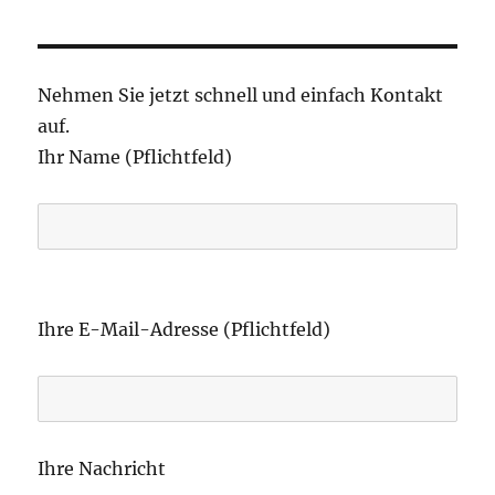
Nehmen Sie jetzt schnell und einfach Kontakt
auf.
Ihr Name (Pflichtfeld)
B
i
Ihre E-Mail-Adresse (Pflichtfeld)
t
t
e
l
Ihre Nachricht
a