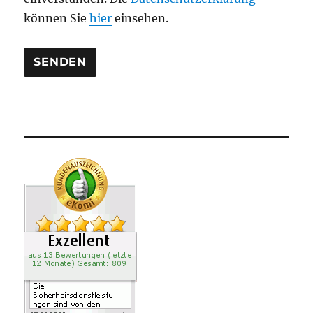
r
können Sie
hier
einsehen.
.