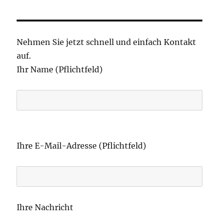
Nehmen Sie jetzt schnell und einfach Kontakt
auf.
Ihr Name (Pflichtfeld)
B
i
Ihre E-Mail-Adresse (Pflichtfeld)
t
t
e
l
Ihre Nachricht
a