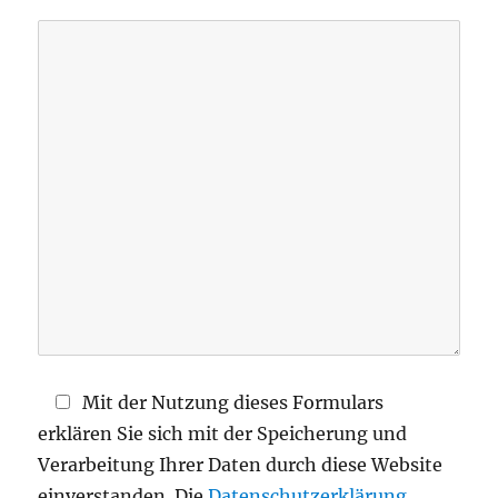
s
s
e
d
i
e
s
e
s
F
e
l
d
Mit der Nutzung dieses Formulars
l
erklären Sie sich mit der Speicherung und
e
Verarbeitung Ihrer Daten durch diese Website
e
einverstanden. Die
Datenschutzerklärung