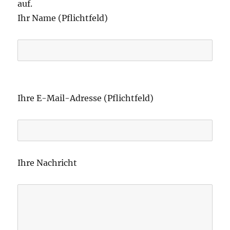
auf.
Ihr Name (Pflichtfeld)
B
i
Ihre E-Mail-Adresse (Pflichtfeld)
t
t
e
l
Ihre Nachricht
a
s
s
e
d