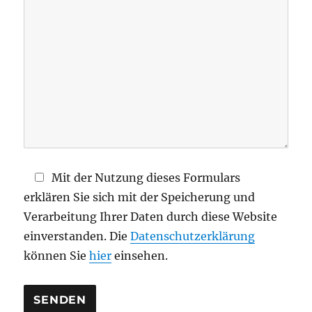
i
e
s
e
s
F
e
l
d
Mit der Nutzung dieses Formulars
l
erklären Sie sich mit der Speicherung und
e
Verarbeitung Ihrer Daten durch diese Website
e
einverstanden. Die
Datenschutzerklärung
r
können Sie
hier
einsehen.
.