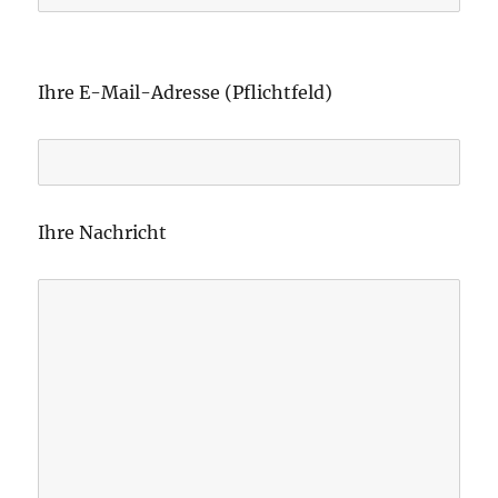
B
i
Ihre E-Mail-Adresse (Pflichtfeld)
t
t
e
l
Ihre Nachricht
a
s
s
e
d
i
e
s
e