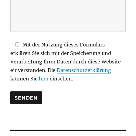
s
F
e
l
d
Mit der Nutzung dieses Formulars
l
erklären Sie sich mit der Speicherung und
e
Verarbeitung Ihrer Daten durch diese Website
e
einverstanden. Die
Datenschutzerklärung
r
können Sie
hier
einsehen.
.