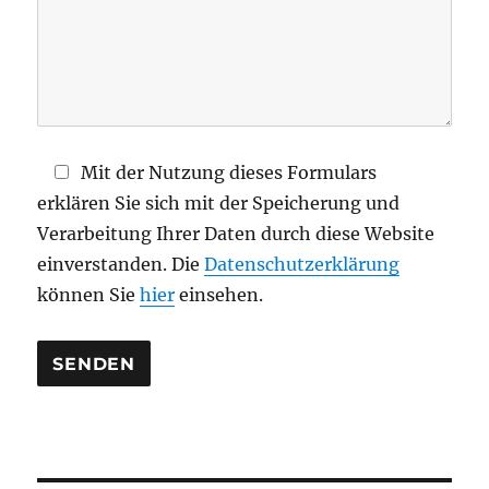
e
s
F
e
l
d
Mit der Nutzung dieses Formulars
l
erklären Sie sich mit der Speicherung und
e
Verarbeitung Ihrer Daten durch diese Website
e
einverstanden. Die
Datenschutzerklärung
r
können Sie
hier
einsehen.
.