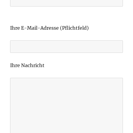
B
i
Ihre E-Mail-Adresse (Pflichtfeld)
t
t
e
l
Ihre Nachricht
a
s
s
e
d
i
e
s