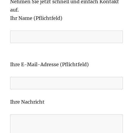
Nehmen Sie jetzt schnell und einfach Kontakt
auf.
Ihr Name (Pflichtfeld)
B
i
Ihre E-Mail-Adresse (Pflichtfeld)
t
t
e
l
Ihre Nachricht
a
s
s
e