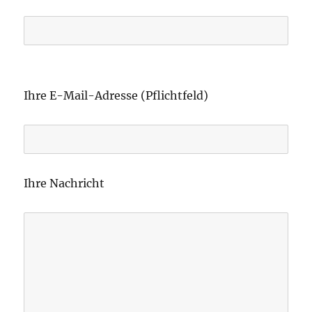
B
i
Ihre E-Mail-Adresse (Pflichtfeld)
t
t
e
l
Ihre Nachricht
a
s
s
e
d
i
e