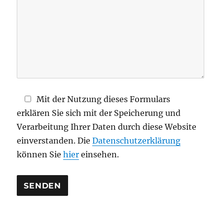
s
e
s
F
e
l
d
Mit der Nutzung dieses Formulars
l
erklären Sie sich mit der Speicherung und
e
Verarbeitung Ihrer Daten durch diese Website
e
einverstanden. Die
Datenschutzerklärung
r
können Sie
hier
einsehen.
.