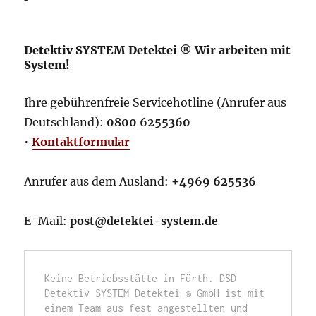
Detektiv SYSTEM Detektei ® Wir arbeiten mit
System!
Ihre gebührenfreie Servicehotline (Anrufer aus
Deutschland):
0800 6255360
•
Kontaktformular
Anrufer aus dem Ausland:
+4969 625536
E-Mail:
post@detektei-system.de
Keine Betriebsstätte in Fürth. DSD 
Detektiv SYSTEM Detektei ® GmbH ist mit 
einem Team aus fest angestellten und 