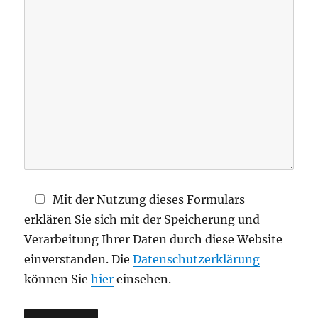
d
i
e
s
e
s
F
e
l
d
Mit der Nutzung dieses Formulars
l
erklären Sie sich mit der Speicherung und
e
Verarbeitung Ihrer Daten durch diese Website
e
einverstanden. Die
Datenschutzerklärung
r
können Sie
hier
einsehen.
.