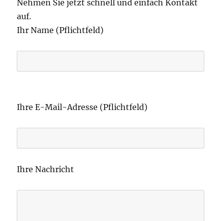
Nehmen Sie jetzt schnell und einfach Kontakt
auf.
Ihr Name (Pflichtfeld)
B
i
Ihre E-Mail-Adresse (Pflichtfeld)
t
t
e
l
Ihre Nachricht
a
s
s
e