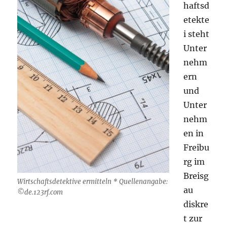
haftsd
etekte
i steht
Unter
nehm
ern
und
Unter
nehm
en in
Freibu
rg im
Breisg
Wirtschaftsdetektive ermitteln * Quellenangabe:
au
©de.123rf.com
diskre
t zur