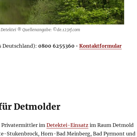
M Detektei ® Quellenangabe: ©de.123rf.com
us Deutschland):
0800 6255360
•
Kontaktformular
für Detmolder
 Privatermittler im
Detektei-Einsatz
im Raum Detmold
olte-Stukenbrock, Horn-Bad Meinberg, Bad Pyrmont und