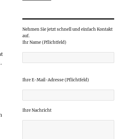
Nehmen Sie jetzt schnell und einfach Kontakt
auf.
Ihr Name (Pflichtfeld)
at
.
B
i
Ihre E-Mail-Adresse (Pflichtfeld)
t
t
e
l
Ihre Nachricht
a
n
s
s
e
d