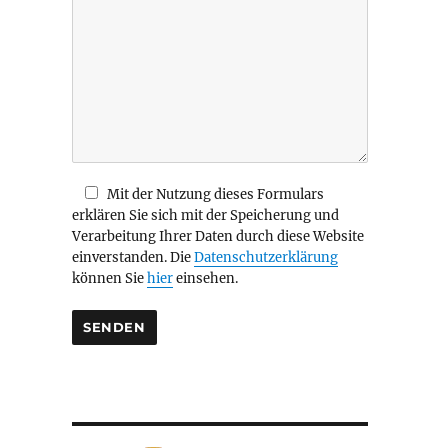
i
e
s
e
s
F
e
l
d
Mit der Nutzung dieses Formulars
l
erklären Sie sich mit der Speicherung und
e
Verarbeitung Ihrer Daten durch diese Website
e
einverstanden. Die
Datenschutzerklärung
r
können Sie
hier
einsehen.
.