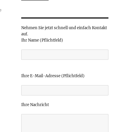
e
e
Nehmen Sie jetzt schnell und einfach Kontakt
auf.
n
Ihr Name (Pflichtfeld)
B
i
Ihre E-Mail-Adresse (Pflichtfeld)
t
t
e
l
Ihre Nachricht
a
s
s
e
d