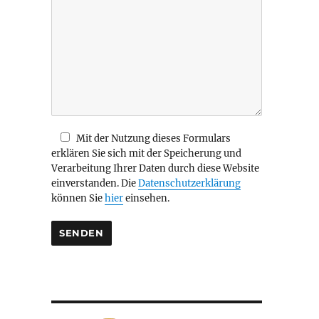
i
e
s
e
s
F
e
l
d
Mit der Nutzung dieses Formulars
l
erklären Sie sich mit der Speicherung und
e
Verarbeitung Ihrer Daten durch diese Website
e
einverstanden. Die
Datenschutzerklärung
r
können Sie
hier
einsehen.
.