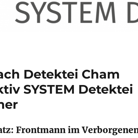
ach Detektei Cham
ktiv SYSTEM Detektei
mer
satz: Frontmann im Verborgene