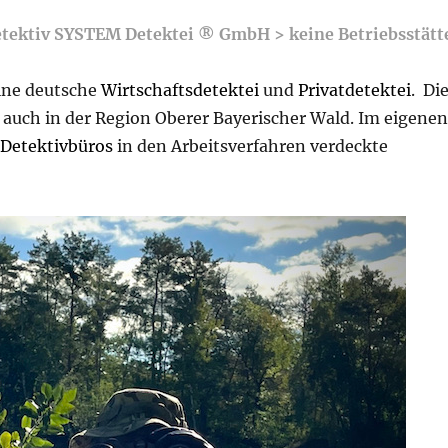
etektiv SYSTEM Detektei ® GmbH > keine Betriebsstätt
eine deutsche
Wirtschaftsdetektei
und
Privatdetektei
. Di
auch in der Region Oberer Bayerischer Wald. Im eigene
s
Detektivbüros
in den Arbeitsverfahren verdeckte