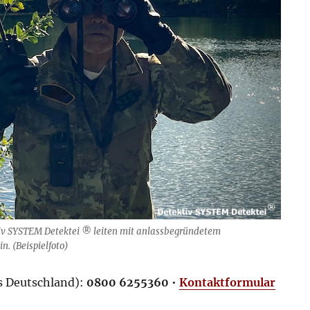
tiv SYSTEM Detektei ® leiten mit anlassbegründetem
. (Beispielfoto)
us Deutschland):
0800 6255360
•
Kontaktformular