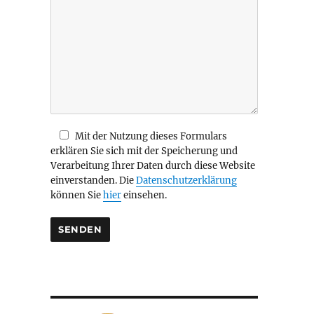
i
e
s
e
s
F
e
l
d
Mit der Nutzung dieses Formulars
l
erklären Sie sich mit der Speicherung und
e
Verarbeitung Ihrer Daten durch diese Website
e
einverstanden. Die
Datenschutzerklärung
r
können Sie
hier
einsehen.
.