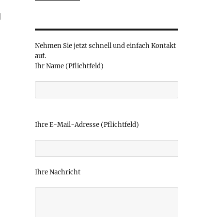
l
Nehmen Sie jetzt schnell und einfach Kontakt
auf.
Ihr Name (Pflichtfeld)
B
i
Ihre E-Mail-Adresse (Pflichtfeld)
t
t
e
l
Ihre Nachricht
a
s
s
e
d