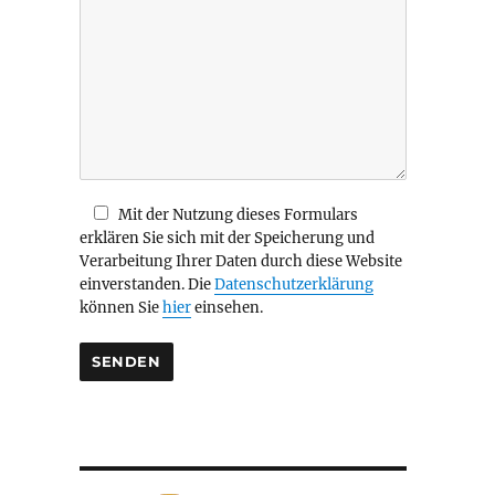
i
e
s
e
s
F
e
l
d
Mit der Nutzung dieses Formulars
l
erklären Sie sich mit der Speicherung und
e
Verarbeitung Ihrer Daten durch diese Website
e
einverstanden. Die
Datenschutzerklärung
r
können Sie
hier
einsehen.
.