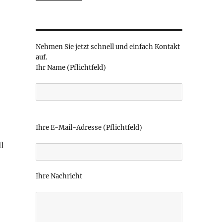
Nehmen Sie jetzt schnell und einfach Kontakt
auf.
Ihr Name (Pflichtfeld)
t
B
i
Ihre E-Mail-Adresse (Pflichtfeld)
t
l
t
e
l
Ihre Nachricht
a
s
s
e
d