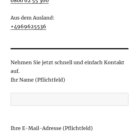
0800 62 55 360
Aus dem Ausland:
+4969625536
Nehmen Sie jetzt schnell und einfach Kontakt
auf.
Ihr Name (Pflichtfeld)
B
i
Ihre E-Mail-Adresse (Pflichtfeld)
t