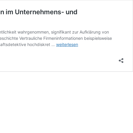
den im Unternehmens- und
tlichkeit wahrgenommen, signifikant zur Aufklärung von
eschichte Vertrauliche Firmeninformationen beispielsweise
Deutsche
haftsdetektive hochdiskret …
weiterlesen
Wirtschaftsdetekteien
tragen
signifikant
zur
Aufklärung
von
Missständen
im
Unternehmens-
und
Industriebereich
bei