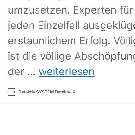
umzusetzen. Experten für 
jeden Einzelfall ausgeklüg
erstaunlichem Erfolg. Völ
ist die völlige Abschöpfu
Abhörsicherheit:
der …
weiterlesen
Visuell-
technische
Lauschabwehr
Detektiv SYSTEM Detektei ®
und
Schutz
vor
Abschöpfung