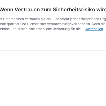
 Wenn Vertrauen zum Sicherheitsrisiko wir
 Unternehmen Vertrauen gilt als Fundament jeder erfolgreichen Org
häftspartner und Dienstleister verantwortungsvoll handeln. Doch die 
Detektei
denhöhe und stellen eine erhebliche Bedrohung für die …
weiterlesen
untersucht
Mitarbeiterdel
Wenn
Vertrauen
zum
Sicherheitsris
wird