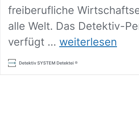
freiberufliche Wirtschafts
alle Welt. Das Detektiv-Pe
Wirtschaftsdetektei
verfügt …
weiterlesen
im
Essen
Einsatz:
Detektiv SYSTEM Detektei ®
Detektiv
SYSTEM
Detektei
®
übernimmt